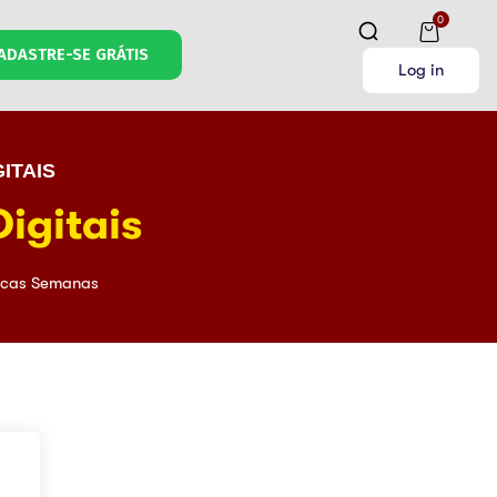
0
ADASTRE-SE GRÁTIS
Log in
ITAIS
igitais
cas Semanas