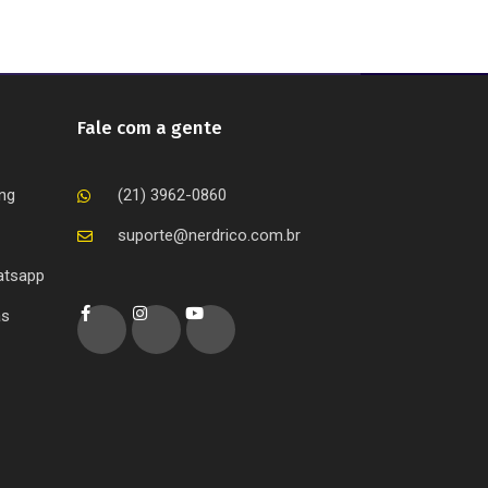
Fale com a gente
ing
(21) 3962-0860
suporte@nerdrico.com.br
atsapp
as