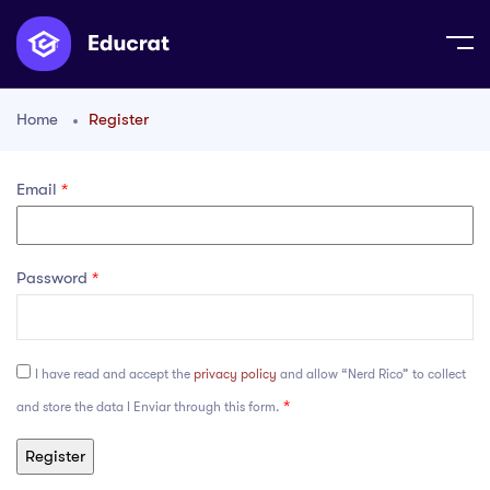
Home
Register
Email
*
Password
*
I have read and accept the
privacy policy
and allow “Nerd Rico” to collect
*
and store the data I Enviar through this form.