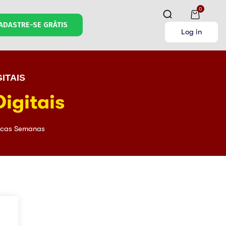
0
ADASTRE-SE GRÁTIS
Log in
ITAIS
igitais
cas Semanas