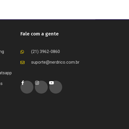
Fale com a gente
ing
(21) 3962-0860
suporte@nerdrico.com.br
atsapp
as