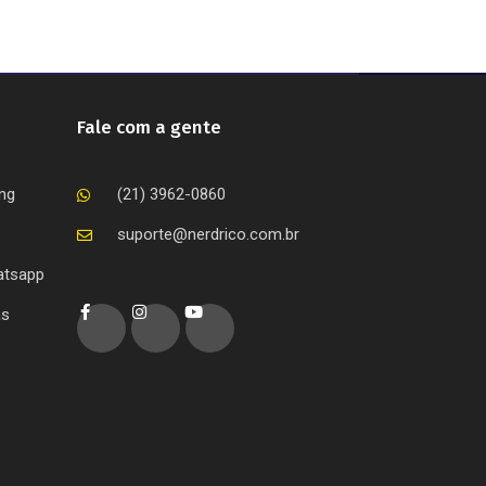
Fale com a gente
ing
(21) 3962-0860
suporte@nerdrico.com.br
atsapp
as