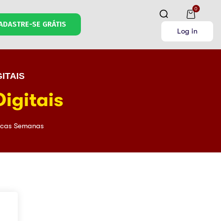
0
ADASTRE-SE GRÁTIS
Log in
ITAIS
igitais
cas Semanas