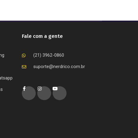
Fale com a gente
ing
(21) 3962-0860
suporte@nerdrico.com.br
atsapp
as