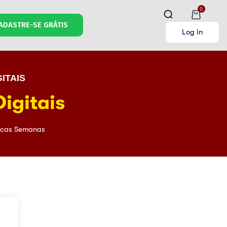
0
ADASTRE-SE GRÁTIS
Log in
ITAIS
igitais
cas Semanas