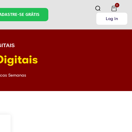
0
ADASTRE-SE GRÁTIS
Log in
ITAIS
igitais
cas Semanas