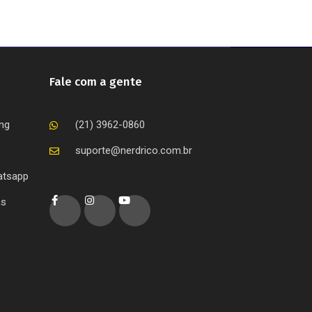
Fale com a gente
ing
(21) 3962-0860
suporte@nerdrico.com.br
atsapp
as