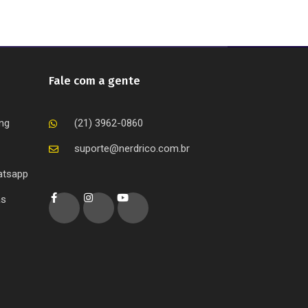
Fale com a gente
ing
(21) 3962-0860
suporte@nerdrico.com.br
atsapp
as