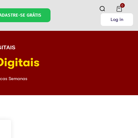
0
ADASTRE-SE GRÁTIS
Log in
ITAIS
igitais
cas Semanas