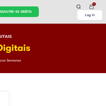
0
ADASTRE-SE GRÁTIS
Log in
ITAIS
igitais
cas Semanas