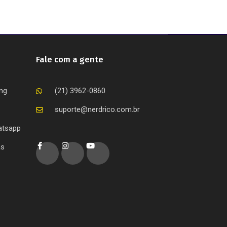
Fale com a gente
ing
(21) 3962-0860
suporte@nerdrico.com.br
atsapp
as