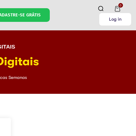
0
ADASTRE-SE GRÁTIS
Log in
ITAIS
igitais
cas Semanas