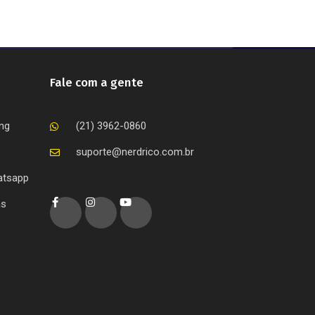
Fale com a gente
ing
(21) 3962-0860
suporte@nerdrico.com.br
atsapp
as