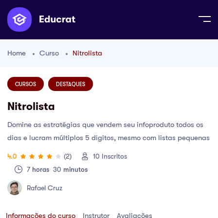
Home
Curso
Nitrolista
CURSOS
DESTAQUES
Nitrolista
Domine as estratégias que vendem seu infoproduto todos os
dias e lucram múltiplos 5 dígitos, mesmo com listas pequenas
4.0
(2)
10
Inscritos
7
horas
30
minutos
Rafael Cruz
Informações do curso
Instrutor
Avaliações